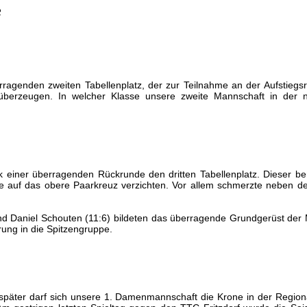
e
erragenden zweiten Tabellenplatz, der zur Teilnahme an der Aufstiegsre
berzeugen. In welcher Klasse unsere zweite Mannschaft in der neue
nk einer überragenden Rückrunde den dritten Tabellenplatz. Dieser be
auf das obere Paarkreuz verzichten. Vor allem schmerzte neben des 
nd Daniel Schouten (11:6) bildeten das überragende Grundgerüst der M
rung in die Spitzengruppe.
 später darf sich unsere 1. Damenmannschaft die Krone in der Region