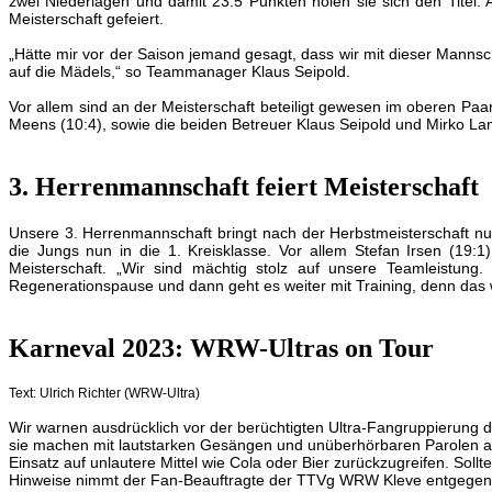
zwei Niederlagen und damit 23:5 Punkten holen sie sich den Titel
Meisterschaft gefeiert.
„Hätte mir vor der Saison jemand gesagt, dass wir mit dieser Mannscha
auf die Mädels,“ so Teammanager Klaus Seipold.
Vor allem sind an der Meisterschaft beteiligt gewesen im oberen Pa
Meens (10:4), sowie die beiden Betreuer Klaus Seipold und Mirko La
3. Herrenmannschaft feiert Meisterschaft
Unsere 3. Herrenmannschaft bringt nach der Herbstmeisterschaft nun
die Jungs nun in die 1. Kreisklasse. Vor allem Stefan Irsen (19:1
Meisterschaft. „Wir sind mächtig stolz auf unsere Teamleistung.
Regenerationspause und dann geht es weiter mit Training, denn das w
Karneval 2023: WRW-Ultras on Tour
Text: Ulrich Richter (WRW-Ultra)
Wir warnen ausdrücklich vor der berüchtigten Ultra-Fangruppierung 
sie machen mit lautstarken Gesängen und unüberhörbaren Parolen au
Einsatz auf unlautere Mittel wie Cola oder Bier zurückzugreifen.
Sollt
Hinweise nimmt der Fan-Beauftragte der TTVg WRW Kleve entgegen