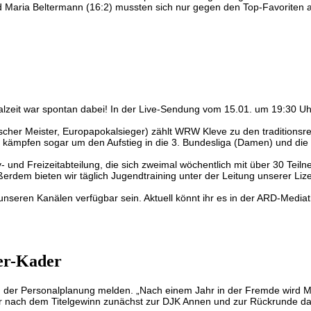
d Maria Beltermann (16:2) mussten sich nur gegen den Top-Favoriten a
eit war spontan dabei! In der Live-Sendung vom 15.01. um 19:30 Uhr 
cher Meister, Europapokalsieger) zählt WRW Kleve zu den traditionsre
ms kämpfen sogar um den Aufstieg in die 3. Bundesliga (Damen) und die
d Freizeitabteilung, die sich zweimal wöchentlich mit über 30 Teilnehm
erdem bieten wir täglich Jugendtraining unter der Leitung unserer Liz
 unseren Kanälen verfügbar sein. Aktuell könnt ihr es in der ARD-Media
er-Kader
 in der Personalplanung melden. „Nach einem Jahr in der Fremde wird 
r nach dem Titelgewinn zunächst zur DJK Annen und zur Rückrunde da