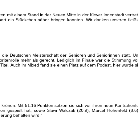
en mit einem Stand in der Neuen Mitte in der Klever Innenstadt vertret
port ein Stückchen näher bringen konnten. Wir danken unseren fleiß
die Deutschen Meisterschaft der Senioren und Seniorinnen statt. Uns
itenrolle mehr als gerecht. Lediglich im Finale war die Stimmung vor
den Titel. Auch im Mixed fand sie einen Platz auf dem Podest, hier wur
krönen. Mit 51:16 Punkten setzen sie sich vor ihren neun Kontrahenten
on gespielt hat, sowie Slawi Walczak (20:9), Marcel Hohenfeld (8:6)
rung behalten wird.“