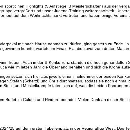
 sportlcihen Highlights (5 Aufstiege, 3 Meisterschaften) aus der ver
ruppe vergrößert und unser Jugend-Training weiterentwickelt. Unsere 
erneut auf dem Weihnachtsmarkt vertreten und haben einige Vereinsfes
derpokal mit nach Hause nehmen zu dürfen, ging gestern zu Ende. In d
gewinnen konnte, wartete im Finale Pia, die zuvor zum dritten Mal a
winn freuen. Auch in der B-Konkurrenz standen die hoch gehandelten Spi
uca wie im letzen Jahr die Oberhand behalten und sich die Krone aufs
ngen setzen sich hier aus jeweils einem Teilnehmer der beiden Konkur
gegen Stefan (Scherzi) und Chris durchsetzen, sodass sie noch einma
n Stelle und Muskelkrämpfe taten sich auf, was die beiden Paarungen a
Buffet im Culucu und Rindern beendet. Vielen Dank an dieser Stelle a
024/25 auf dem ersten Tabellenplatz in der Regionalliga West. Das Te