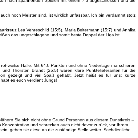
aison nach spannenden Spielen mit einem 7:3 abgeschlossen und die
auch noch Meister sind, ist wirklich unfassbar. Ich bin verdammt stolz
aarkreuz Lea Vehreschild (15:5), Maria Beltermann (15:7) und Annika
rißen das ungeschlagene und somit beste Doppel der Liga ist.
e rot-weiße Halle. Mit 64:8 Punkten und ohne Niederlage marschieren
) und Thorsten Brandt (25:5) waren klare Punktelieferanten für die
ison gezeigt und viel Spaß gehabt. Jetzt heißt es für uns: kurze
 habt es euch verdient Jungs!
 Nähern Sie sich nicht ohne Grund Personen aus diesem Dunstkreis –
 Konzentration und schrecken auch nicht davor zurück, vor Ihrem
in, geben sie diese an die zuständige Stelle weiter. Sachdienliche