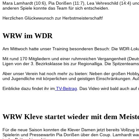
Mara Lamhardt (10:6), Pia Dorißen (11:7), Lea Vehreschild (14:4) un
anderen Spiele konnte das Team für sich entscheiden.
Herzlichen Glückwwunsch zur Herbstmeisterschaft!
WRW im WDR
Am Mittwoch hatte unser Training besonderen Besuch: Die WDR-Lokalz
Mit rund 170 Mitgliedern und einer ruhmreichen Vergangenheit (Deuts
Ligen von der 3. Bezirksklasse bis zur Regionalliga. Die Spitzentea
Aber unser Verein hat noch mehr zu bieten: Neben der großen Hobby- un
und Jugendliche mit körperlichen und geistigen Einschränkungen. Auß
Einblicke dazu findet ihr im
TV-Beitrag
. Das Video wird bald auch auf
WRW Kleve startet wieder mit dem Meist
Für die neue Saison konnten die Klever Damen jetzt bereits Vollzug
Spielerin und Pressewartin Pia Dorißen über den Coup. Lamhardt wa