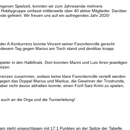
gangenen Spielzeit, konnten wir zum Jahresende mehrere
Hobbygruppe umfasst mittlerweile über 40 aktive Mitglieder. Darüber
te gefeiert. Wir freuen uns auf ein aufregendes Jahr 2025!
er A-Konkurrenz konnte Vincent seiner Favoritenrolle gerecht
n diesem Tag gegen Marius am Tisch stand und denkbar knapp
eler in den Halbfinals. Dort konnten Manni und Luis ihren jeweiligen
etzen.
renzen zusammen, sodass keine klare Favoritenrolle verteilt werden
l gegen das Doppel Marius und Markus, die Gewinner der Trostrunde,
ber nicht davon abhalten konnte, einen Fünf-Satz-Krimi zu spielen,
uch an die Orga und die Turnierleitung!
am steht ungeschlagen mit 17:1 Punkten an der Spitze der Tabelle.