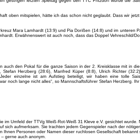
. Am gestrigen letzten Spieltag gegen den TTC Fritzdorf wurde die S
ft oben mitspielen, hätte ich das schon nicht geglaubt. Dass wir jetzt 
arkreuz Mara Lamhardt (13:9) und Pia Dorißen (14:8) und im unteren P
mhardt. Erwähnenswert ist auch noch, dass das Doppel Vehreschild/Do
 auch den Pokal für die ganze Saison in der 2. Kreisklasse mit in di
), Stefan Herzberg (28:6), Manfred Küper (8:8), Ulrich Richter (32:2
 Jeder einzelne ist am Aufstieg beteiligt, wir haben eine tolle Sa
ar noch lange nicht alles“, so Mannschaftsführer Stefan Herzberg. Ihr
die im Umfeld der TTVg Weiß-Rot-Weiß 31 Kleve e.V. gesichtet wurde.
f sich aufmerksam. Sie trachten jedem Gegenspieler nach der nötigen
en Ihnen Personen oder Namen dieser ruchlosen Gesellschaft bekannt se
 – gerne auch anonym.