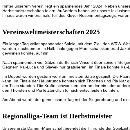
Hinter unserem Verein liegt ein spannendes Jahr 2024. Neben unseren
Herbstmeisterschaften feiern. Außerdem haben wir unsere Inklusionsg
hinaus waren wir erstmals Teil des Klever Rosenmontagszugs, waren 
Vereinsweltmeisterschaften 2025
Ein langer Tag voller spannender Spiele, mit dem Ziel, den WRW-Wan
werden, nachdem er im Halbfinale gegen Mannschaftskamerad Jakob 
gewinnen konnte, auf ihn.
Nach spannenden vier Sätzen durfte sich Vincent über seinen Titelge
Gegnern Kai-Luca und Slawek nur gratulieren. Im Finale konnte Kai-L
Im Doppel wurden gestern wohl am meisten Sätze gespielt. Die Paaru
kann. Im Finale der Hauptrunde konnten sich Thorsten und Pia klar 
am Tisch standen. Die Kräfte schwankten hier an der ein oder andere
den Thorsten und Pia letztendlich für sich entscheiden konnten.
Am Abend wurde der gemeinsame Tag mit der Siegerehrung und einem 
Regionalliga-Team ist Herbstmeister
Unsere erste Damen-Mannschaft beendet die Hinrunde der Spielzeit 2