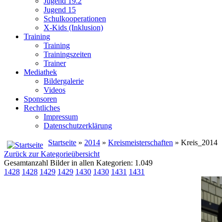
Jugend 19.2
Jugend 15
Schulkooperationen
X-Kids (Inklusion)
Training
Training
Trainingszeiten
Trainer
Mediathek
Bildergalerie
Videos
Sponsoren
Rechtliches
Impressum
Datenschutzerklärung
Startseite
»
2014
»
Kreismeisterschaften
» Kreis_2014
Zurück zur Kategorieübersicht
Gesamtanzahl Bilder in allen Kategorien: 1.049
1428
1428
1429
1429
1430
1430
1431
1431