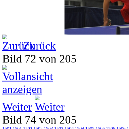
Zurück
Bild 72 von 205
Weiter
Bild 74 von 205
1501
1501
1502
1502
1503
1503
1504
1504
1505
1505
1506
1506
1