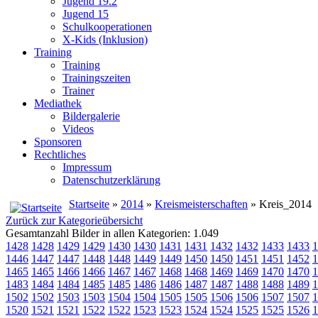
Jugend 19.2
Jugend 15
Schulkooperationen
X-Kids (Inklusion)
Training
Training
Trainingszeiten
Trainer
Mediathek
Bildergalerie
Videos
Sponsoren
Rechtliches
Impressum
Datenschutzerklärung
Startseite
»
2014
»
Kreismeisterschaften
» Kreis_2014
Zurück zur Kategorieübersicht
Gesamtanzahl Bilder in allen Kategorien: 1.049
1428
1428
1429
1429
1430
1430
1431
1431
1432
1432
1433
1433
1
1446
1447
1447
1448
1448
1449
1449
1450
1450
1451
1451
1452
1
1465
1465
1466
1466
1467
1467
1468
1468
1469
1469
1470
1470
1
1483
1484
1484
1485
1485
1486
1486
1487
1487
1488
1488
1489
1
1502
1502
1503
1503
1504
1504
1505
1505
1506
1506
1507
1507
1
1520
1521
1521
1522
1522
1523
1523
1524
1524
1525
1525
1526
1